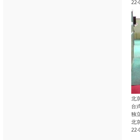
22-
北
台
独
北
22-