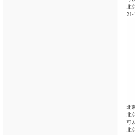
北
21-
北
北
可以
北