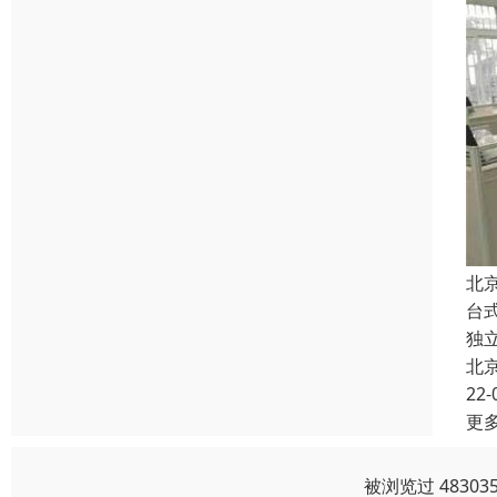
北
台
独
北
22-
更
被浏览过 4830