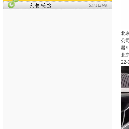
北
公
器/
北
22-