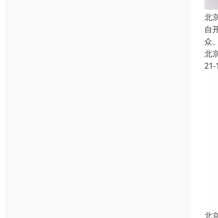
北
自
众
北
21-
北